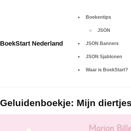
Skip
to
Boekentips
content
JSON
BoekStart Nederland
JSON Banners
JSON Sjablonen
Waar is BoekStart?
Geluidenboekje: Mijn diertje