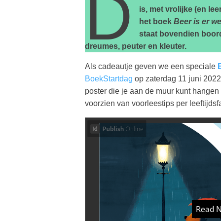
D
is, met vrolijke (en l
het boek
Beer is er w
staat bovendien boord
dreumes, peuter en kleuter.
Als cadeautje geven we een speciale
BoekStartdag
op zaterdag 11 juni 2022
poster die je aan de muur kunt hangen 
voorzien van voorleestips per leeftijdsf