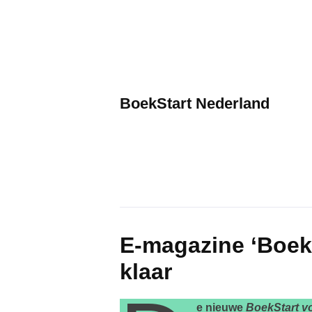
Skip
to
content
BoekStart Nederland
E-magazine ‘BoekSt
klaar
e nieuwe
BoekStart vo