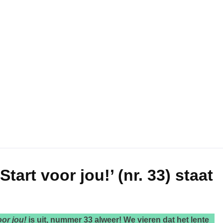
art voor jou!’ (nr. 33) staat
or jou!
is uit, nummer 33 alweer! We vieren dat het lente