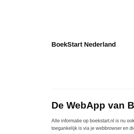
Skip
to
content
BoekStart Nederland
De WebApp van Bo
Alle informatie op boekstart.nl is nu o
toegankelijk is via je webbrowser en die