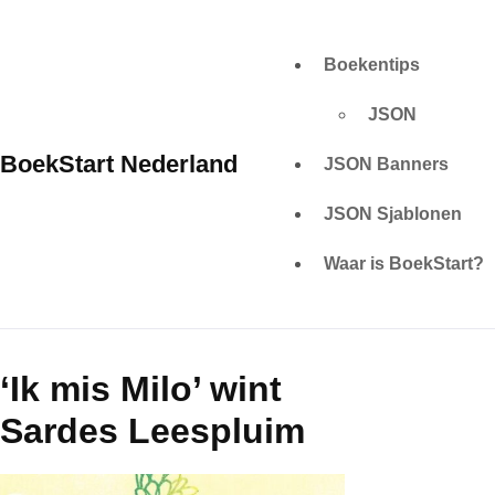
Skip
to
Boekentips
content
JSON
BoekStart Nederland
JSON Banners
JSON Sjablonen
Waar is BoekStart?
‘Ik mis Milo’ wint
Sardes Leespluim