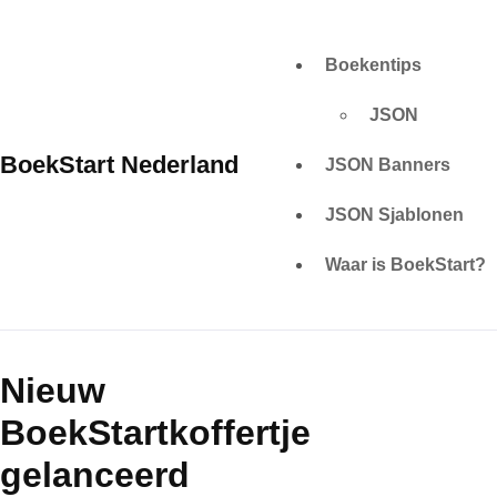
Skip
to
Boekentips
content
JSON
BoekStart Nederland
JSON Banners
JSON Sjablonen
Waar is BoekStart?
Nieuw
BoekStartkoffertje
gelanceerd