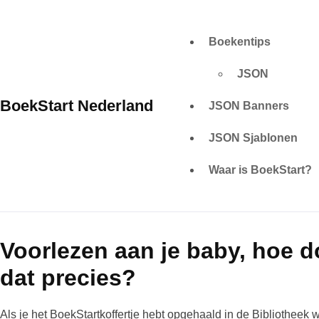
Skip
to
Boekentips
content
JSON
BoekStart Nederland
JSON Banners
JSON Sjablonen
Waar is BoekStart?
Voorlezen aan je baby, hoe d
dat precies?
Als je het BoekStartkoffertje hebt opgehaald in de Bibliotheek wi