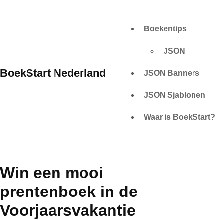
Skip
to
Boekentips
content
JSON
BoekStart Nederland
JSON Banners
JSON Sjablonen
Waar is BoekStart?
Win een mooi
prentenboek in de
Voorjaarsvakantie