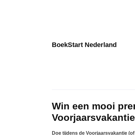
Skip
to
content
BoekStart Nederland
Win een mooi pre
Voorjaarsvakanti
Doe tijdens de Voorjaarsvakantie (o