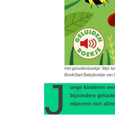
Het geluidenboekje ‘Mijn tuin
BoekStart Babyboekje van h
J
onge kinderen ver
bijzondere geluid
objecten niet alle