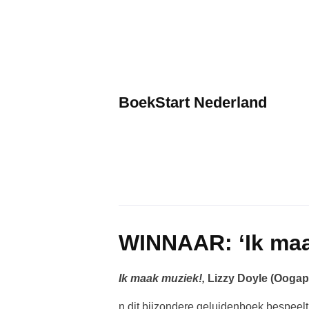
Skip
to
content
BoekStart Nederland
WINNAAR: ‘Ik maa
Ik maak muziek!,
Lizzy Doyle (Oogapp
n dit bijzondere geluidenboek bespeelt j