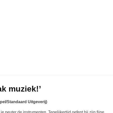
k muziek!’
el/Standaard Uitgeverij)
e peuter de instrumenten. Tegelijkertijd oefent hij zijn fijne