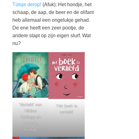
Tútsje derop!
(Afuk): Het hondje, het
schaap, de aap, de beer en de olifant
heb allemaal een ongelukje gehad.
De ene heeft een zeer pootje, de
andere stapt op zijn eigen slurf. Wat
nu?
‘Verliefd’ van
‘Het boek is
Hélène
verliefd’
Delforge en
Quentin
Gréban