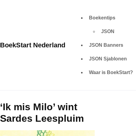
Skip
to
Boekentips
content
JSON
BoekStart Nederland
JSON Banners
JSON Sjablonen
Waar is BoekStart?
‘Ik mis Milo’ wint
Sardes Leespluim